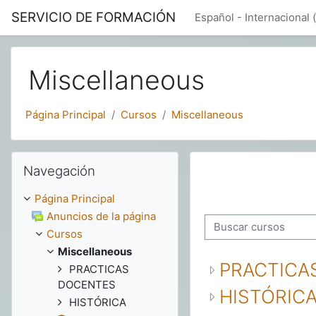
Salta al contenido principal
SERVICIO DE FORMACIÓN
Español - Internacional ‎(
Miscellaneous
Página Principal
Cursos
Miscellaneous
Salta Navegación
Navegación
Página Principal
Anuncios de la página
Buscar cursos
Cursos
Miscellaneous
PRACTICA
PRACTICAS
DOCENTES
HISTÓRIC
HISTÓRICA